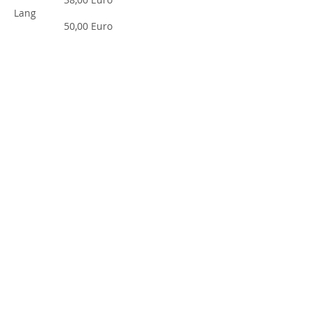
Lang
50,00 Euro
inkl. Shampoo, Conditioner, Festiger,
Spray etc. und Styling
Dauerwelle
Kurz ab
90,00 Euro
Mittel ab
100,00 Euro
Lang ab
130,00 Euro
Hochstecken
ab
100,00 Euro