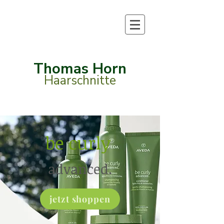
Thomas Horn
Haarschnitte
be curly
advanced.
jetzt shoppen